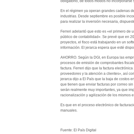
obligatorio, de todos modos no incorporarse 
En el régimen ya operan grandes cadenas de
industrias. Desde septiembre es posible inco
para realizar la inversión necesaria, dispuest
Ferreri adelantó que esto es «el primero de 
público de contabilidad». Se prevé que en 201
proyectos, el fisco está trabajando en un so
información. El jerarca espera que esté disp
AHORRO. Según la DGI, en Europa las empres
procesos de emisión de comprobantes fiscale
factura. Ferreri dijo que la factura electrónic
proveedores y la atención a clientes», así c
jerarca dijo a El País que la baja de costos
que tienen que enviar facturas por correo sin
serán realmente muy importantes, ya que imp
racionalización y agilización de los mismos e
Es que en el proceso electrónico de factura
manuales.
Fuente: El País Digital