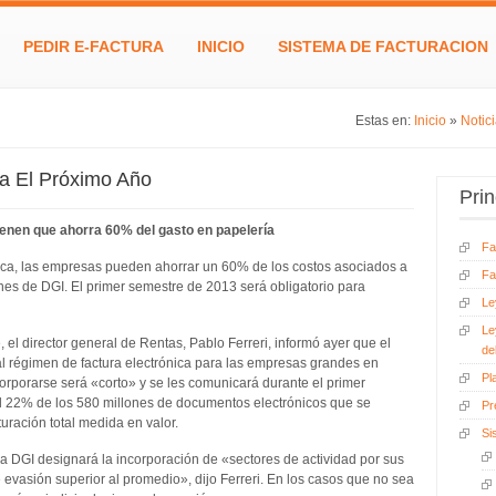
PEDIR E-FACTURA
INICIO
SISTEMA DE FACTURACION
Estas en:
Inicio
»
Notic
ia El Próximo Año
Prin
ienen que ahorra 60% del gasto en papelería
Fa
nica, las empresas pueden ahorrar un 60% de los costos asociados a
Fa
es de DGI. El primer semestre de 2013 será obligatorio para
Le
Le
el director general de Rentas, Pablo Ferreri, informó ayer que el
de
al régimen de factura electrónica para las empresas grandes en
Pl
corporarse será «corto» y se les comunicará durante el primer
l 22% de los 580 millones de documentos electrónicos que se
Pr
uración total medida en valor.
Si
a DGI designará la incorporación de «sectores de actividad por sus
 evasión superior al promedio», dijo Ferreri. En los casos que no sea