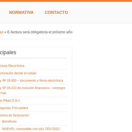
NORMATIVA
CONTACTO
ias
»
E-factura será obligatoria el próximo año
cipales
ctura Electrónica
cturación desde el celular
y Nº 18.600 – documento y firma electrónica
y Nº 19.210 de inclusión financiera – reintegro
l IVA
an Piloto D.G.I.
eguntas Frecuentes
stema de facturacion
Beneficios
NUEVO!, compatible con sist. DGI 2012-