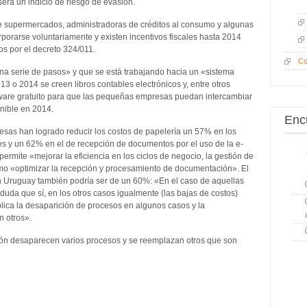
será un indicio de riesgo de evasión.
 supermercados, administradoras de créditos al consumo y algunas
rporarse voluntariamente y existen incentivos fiscales hasta 2014
os por el decreto 324/011.
Co
una serie de pasos» y que se está trabajando hacia un «sistema
3 o 2014 se creen libros contables electrónicos y, entre otros
ftware gratuito para que las pequeñas empresas puedan intercambiar
onible en 2014.
Enc
as han logrado reducir los costos de papelería un 57% en los
s y un 62% en el de recepción de documentos por el uso de la e-
a permite «mejorar la eficiencia en los ciclos de negocio, la gestión de
omo «optimizar la recepción y procesamiento de documentación». El
 en Uruguay también podría ser de un 60%: «En el caso de aquellas
 duda que sí, en los otros casos igualmente (las bajas de costos)
lica la desaparición de procesos en algunos casos y la
n otros».
ción desaparecen varios procesos y se reemplazan otros que son